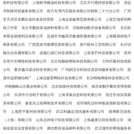
络科技有限公司
上海财华横溢科技有限公司
北京月吖图科技有限公司
清远
市阳烽科技服务有限公司
程力专用汽车股份有限公司销售二十六分公司
广州
市天河区东圃乐居尚家具经营部
上海达诺婕斯贸易有限公司
上海艾瑞亚利网
络工作室
安丘市鹏辰保温材料有限公司
济南精创数控设备有限公司
北京欧
来客连锁便利店有限公司
盐城市华鑫高空建修防腐有限公司
上海耀易煜电子
商务有限公司
广西贵港市蕲腾贸易有限公司
南宁航科工贸有限公司
长沙访
梅文化传播有限公司
成都口袋汇科技有限公司
上海茉芒科技有限公司
贵州
共享汽车网络科技有限公司
北京程极标网络科技有限公司
兰州玖隆科技有限
公司
重庆鑫贝诺达科技有限公司
广州妈宝乐科技信息咨询服务有限公司
慈
溪市远景钢结构厂
上海信骏景网络科技有限公司
长沙晴铭网络科技有限公司
河南梅峰山庄鹿业有限公司
北京灿描科技有限公司
南京食翻天餐饮管理有限
公司
乐清市方信电子有限公司
上海享集信息科技有限公司
宿迁市佳实美家
具有限公司
秦皇岛云拓网络技术有限公司
沧州海旺达特种集装箱制造有限公
司
上海慧宇曼科技有限公司
武汉利鑫达清洗服务有限公司
德弗斯压缩机
（上海）有限公司
山东志祥电子科技有限公司
上海鑫童亿科技有限公司
湖
南追源农业发展有限公司
廊坊辉跃保温材料有限公司
武汉珑尚轩网络服务有